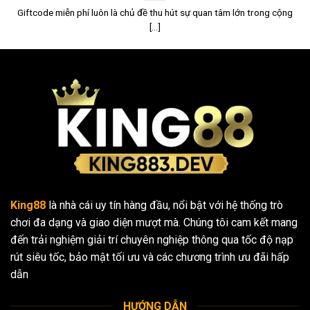
Giftcode miễn phí luôn là chủ đề thu hút sự quan tâm lớn trong cộng
[...]
King88
là nhà cái uy tín hàng đầu, nổi bật với hệ thống trò
chơi đa dạng và giao diện mượt mà. Chúng tôi cam kết mang
đến trải nghiệm giải trí chuyên nghiệp thông qua tốc độ nạp
rút siêu tốc, bảo mật tối ưu và các chương trình ưu đãi hấp
dẫn
HƯỚNG DẪN