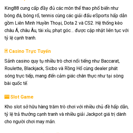
King88 cung cấp đầy đủ các môn thể thao phổ biến như
bóng đá, bóng rổ, tennis cùng các giải đấu eSports hấp dẫn
gồm Liên Minh Huyền Thoại, Dota 2 và CS2. Hệ thống kèo
châu Á, châu Âu, tài xỉu, phạt góc… được cập nhật liên tục với
tỷ lệ cạnh tranh.
🃏 Casino Trực Tuyến
Sảnh casino quy tụ nhiều trò chơi nổi tiếng như Baccarat,
Roulette, Blackjack, Sicbo và Rồng Hổ cùng dealer phát
sóng trực tiếp, mang đến cảm giác chân thực như tại sòng
bài quốc tế.
🎰 Slot Game
Kho slot sở hữu hàng trăm trò chơi với nhiều chủ đề hấp dẫn,
tỷ lệ trả thưởng cạnh tranh và nhiều giải Jackpot giá trị dành
cho người chơi may mắn.