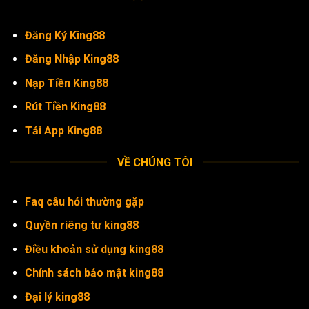
Đăng Ký King88
Đăng Nhập King88
Nạp Tiền King88
Rút Tiền King88
Tải App King88
VỀ CHÚNG TÔI
Faq câu hỏi thường gặp
Quyền riêng tư king88
Điều khoản sử dụng king88
Chính sách bảo mật king88
Đại lý king88