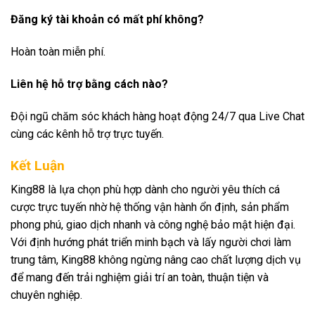
Đăng ký tài khoản có mất phí không?
Hoàn toàn miễn phí.
Liên hệ hỗ trợ bằng cách nào?
Đội ngũ chăm sóc khách hàng hoạt động 24/7 qua Live Chat
cùng các kênh hỗ trợ trực tuyến.
Kết Luận
King88 là lựa chọn phù hợp dành cho người yêu thích cá
cược trực tuyến nhờ hệ thống vận hành ổn định, sản phẩm
phong phú, giao dịch nhanh và công nghệ bảo mật hiện đại.
Với định hướng phát triển minh bạch và lấy người chơi làm
trung tâm, King88 không ngừng nâng cao chất lượng dịch vụ
để mang đến trải nghiệm giải trí an toàn, thuận tiện và
chuyên nghiệp.