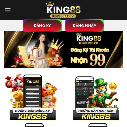
Bỏ
qua
nội
dung
ĐĂNG KÝ
ĐĂNG NHẬP