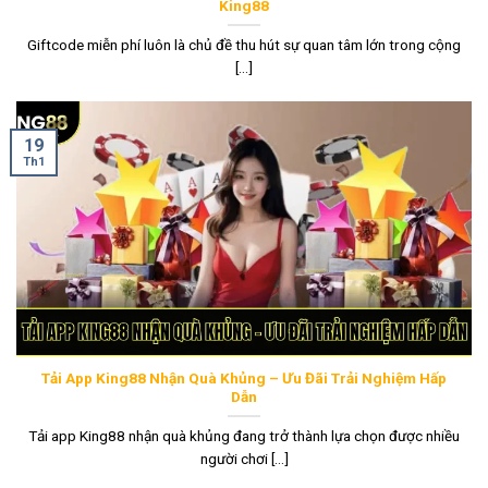
King88
Giftcode miễn phí luôn là chủ đề thu hút sự quan tâm lớn trong cộng
[...]
19
Th1
Tải App King88 Nhận Quà Khủng – Ưu Đãi Trải Nghiệm Hấp
Dẫn
Tải app King88 nhận quà khủng đang trở thành lựa chọn được nhiều
người chơi [...]