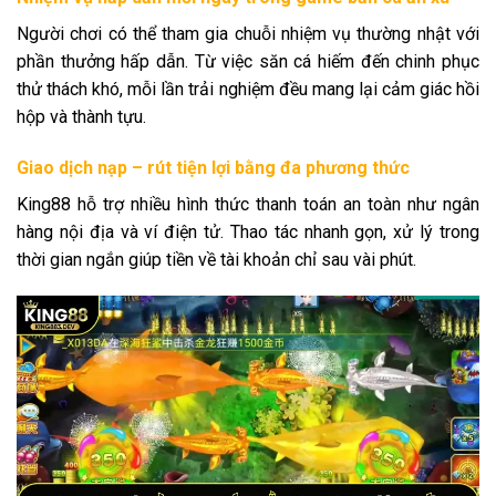
Người chơi có thể tham gia chuỗi nhiệm vụ thường nhật với
phần thưởng hấp dẫn. Từ việc săn cá hiếm đến chinh phục
thử thách khó, mỗi lần trải nghiệm đều mang lại cảm giác hồi
hộp và thành tựu.
Giao dịch nạp – rút tiện lợi bằng đa phương thức
King88 hỗ trợ nhiều hình thức thanh toán an toàn như ngân
hàng nội địa và ví điện tử. Thao tác nhanh gọn, xử lý trong
thời gian ngắn giúp tiền về tài khoản chỉ sau vài phút.