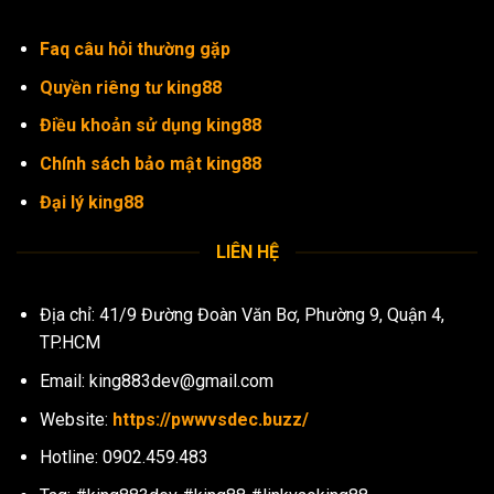
Faq câu hỏi thường gặp
Quyền riêng tư king88
Điều khoản sử dụng king88
Chính sách bảo mật king88
Đại lý king88
LIÊN HỆ
Địa chỉ: 41/9 Đường Đoàn Văn Bơ, Phường 9, Quận 4,
TP.HCM
Email:
king883dev@gmail.com
Website:
https://pwwvsdec.buzz/
Hotline: 0902.459.483