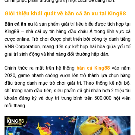
chinh phục phần thưởng giá trị một cách dễ dàng hơn.
Giới thiệu khái quát về bắn cá ăn xu tại King88
Bắn cá ăn xu
là sản phẩm giải trí tiêu biểu được tích hợp tại
King88 – nhà cái uy tín hàng đầu châu Á trong lĩnh vực cá
cược online. Trò chơi được phát triển bởi công ty danh tiếng
VNG Corporation, mang đến sự kết hợp hài hòa giữa yếu tố
giải trí sinh động và khả năng đổi thưởng hấp dẫn.
Chính thức ra mắt trên hệ thống
bắn cá King88
vào năm
2020, game nhanh chóng vươn lên trở thành lựa chọn hàng
đầu trong danh mục trò chơi giải trí. Theo thống kê nội bộ,
chỉ trong năm đầu tiên, siêu phẩm đã ghi nhận hơn 2 triệu tài
khoản đăng ký và duy trì trung bình trên 500.000 hội viên
mỗi tháng.