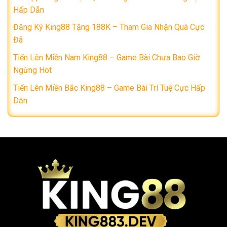
Hấp Dẫn
Đăng Ký King88 Tặng 188K – Tham Gia Nhận Quà Cực
Đã
Tiến Lên Miền Nam King88 – Game Bài Chưa Bao Giờ
Ngừng Hot
Tiến Lên Miền Bắc King88 – Game Bài Trí Tuệ Cực Hấp
Dẫn