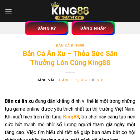
Bỏ
qua
nội
dung
ĐĂNG KÝ
ĐĂNG NHẬP
BẮN CÁ KING88
Bắn Cá Ăn Xu – Thỏa Sức Săn
Thưởng Lớn Cùng King88
ĐĂNG VÀO
THÁNG 1 19, 2026
BỞI
SEO
Bắn cá ăn xu
đang dần khẳng định vị thế là một trong những
tựa game online được yêu thích nhất tại thị trường Việt Nam.
Khi xuất hiện trên nền tảng
King88
, trò chơi này càng tạo nên
sức hút mạnh mẽ nhờ số lượng người tham gia ngày một
tăng cao. Việc tìm hiểu chi tiết sẽ giúp bạn nắm bắt cơ hội