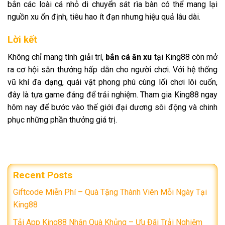
bắn các loài cá nhỏ di chuyển sát rìa bàn có thể mang lại
nguồn xu ổn định, tiêu hao ít đạn nhưng hiệu quả lâu dài.
Lời kết
Không chỉ mang tính giải trí,
bắn cá ăn xu
tại King88 còn mở
ra cơ hội săn thưởng hấp dẫn cho người chơi. Với hệ thống
vũ khí đa dạng, quái vật phong phú cùng lối chơi lôi cuốn,
đây là tựa game đáng để trải nghiệm. Tham gia King88 ngay
hôm nay để bước vào thế giới đại dương sôi động và chinh
phục những phần thưởng giá trị.
Recent Posts
Giftcode Miễn Phí – Quà Tặng Thành Viên Mỗi Ngày Tại
King88
Tải App King88 Nhận Quà Khủng – Ưu Đãi Trải Nghiệm