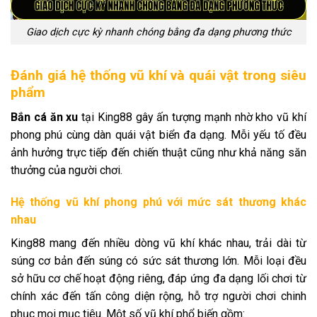
Giao dịch cực kỳ nhanh chóng bằng đa dạng phương thức
Đánh giá hệ thống vũ khí và quái vật trong siêu
phẩm
Bắn cá ăn xu
tại King88 gây ấn tượng mạnh nhờ kho vũ khí
phong phú cùng dàn quái vật biển đa dạng. Mỗi yếu tố đều
ảnh hưởng trực tiếp đến chiến thuật cũng như khả năng săn
thưởng của người chơi.
Hệ thống vũ khí phong phú với mức sát thương khác
nhau
King88 mang đến nhiều dòng vũ khí khác nhau, trải dài từ
súng cơ bản đến súng có sức sát thương lớn. Mỗi loại đều
sở hữu cơ chế hoạt động riêng, đáp ứng đa dạng lối chơi từ
chính xác đến tấn công diện rộng, hỗ trợ người chơi chinh
phục mọi mục tiêu. Một số vũ khí phổ biến gồm: